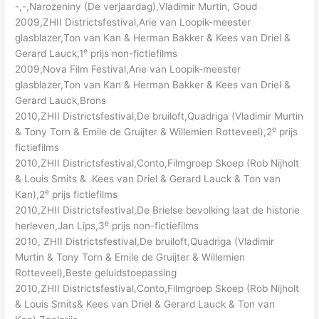
-,-,Narozeniny (De verjaardag),Vladimir Murtin, Goud
2009,ZHII Districtsfestival,Arie van Loopik-meester
glasblazer,Ton van Kan & Herman Bakker & Kees van Driel &
e
Gerard Lauck,1
prijs non-fictiefilms
2009,Nova Film Festival,Arie van Loopik-meester
glasblazer,Ton van Kan & Herman Bakker & Kees van Driel &
Gerard Lauck,Brons
2010,ZHII Districtsfestival,De bruiloft,Quadriga (Vladimir Murtin
e
& Tony Torn & Emile de Gruijter & Willemien Rotteveel),2
prijs
fictiefilms
2010,ZHII Districtsfestival,Conto,Filmgroep Skoep (Rob Nijholt
& Louis Smits & Kees van Driel & Gerard Lauck & Ton van
e
Kan),2
prijs fictiefilms
2010,ZHII Districtsfestival,De Brielse bevolking laat de historie
e
herleven,Jan Lips,3
prijs non-fictiefilms
2010, ZHII Districtsfestival,De bruiloft,Quadriga (Vladimir
Murtin & Tony Torn & Emile de Gruijter & Willemien
Rotteveel),Beste geluidstoepassing
2010,ZHII Districtsfestival,Conto,Filmgroep Skoep (Rob Nijholt
& Louis Smits& Kees van Driel & Gerard Lauck & Ton van