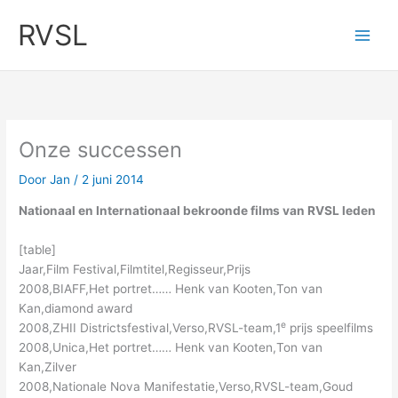
Ga
RVSL
naar
de
inhoud
Onze successen
Door
Jan
/
2 juni 2014
Nationaal en Internationaal bekroonde films van RVSL leden
[table]
Jaar,Film Festival,Filmtitel,Regisseur,Prijs
2008,BIAFF,Het portret…… Henk van Kooten,Ton van
Kan,diamond award
e
2008,ZHII Districtsfestival,Verso,RVSL-team,1
prijs speelfilms
2008,Unica,Het portret…… Henk van Kooten,Ton van
Kan,Zilver
2008,Nationale Nova Manifestatie,Verso,RVSL-team,Goud