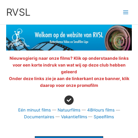
Ga
RVSL
naar
de
inhoud
Nieuwsgierig naar onze films? Klik op onderstaande links
voor een korte indruk van wat wij op deze club hebben
geleerd
Onder deze links zie je aan de linkerkant onze banner, klik
daarop voor onze promofilm
Eén minuut films
—
Natuurfilms
—
48Hours films
—
Documentaires
—
Vakantiefilms
—
Speelfilms