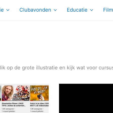
ie
Clubavonden
Educatie
Film
ik op de grote illustratie en kijk wat voor cur