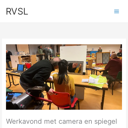
Ga
RVSL
naar
de
inhoud
Werkavond met camera en spiegel