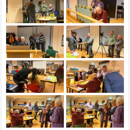
Ik schrik wanneer ik in de
Alles gereed maken…
spiegel kijk…
Let op: niet de camera in
We volgen wel het script ,
beeld…!
toch?
Is de spiegel te klein,
Speigeltje, spiegeltje…
Arturo?
Jongens, we kunnen
Zit er wel een SD kaartje
draaien…!
in..?