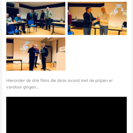
Mario, Wim en Rik wonnen
Jan won de tweede prijs
de eerste prijs
Juryleden, bedankt maar
weer..!
Hieronder de drie films die deze avond met de prijzen er
vandoor gingen…