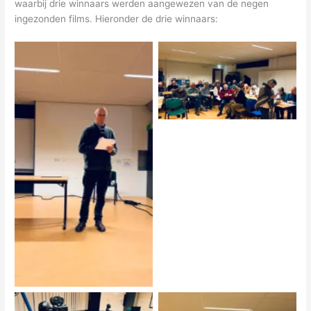
waarbij drie winnaars werden aangewezen van de negen
ingezonden films. Hieronder de drie winnaars:
Alle leden kiezen de winnaar
van de zaalprijs
De juryvoorzitter opent de
jaarwedstrijd