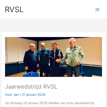
Ga
RVSL
naar
de
inhoud
Jaarwedstrijd RVSL
Door
Jan
/
21 januari 2026
Op dinsdag 20 januari 2026 hielden we onze jaarwedstrijd,