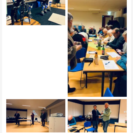
De prijzen
Altijd gezelligheid hier
Onze gasten vertellen het
Piet won de derde prijs
juryrapport