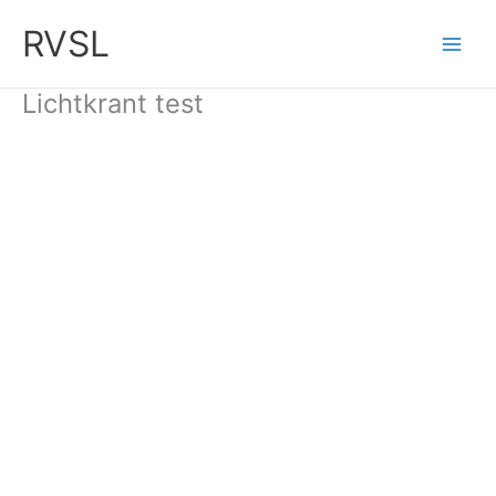
Ga
RVSL
naar
de
inhoud
Lichtkrant test