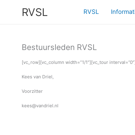
Ga
RVSL
naar
RVSL
Informat
de
inhoud
Bestuursleden RVSL
[vc_row][vc_column width=”1/1″][vc_tour interval=”0″
Kees van Driel,
Voorzitter
kees@vandriel.nl