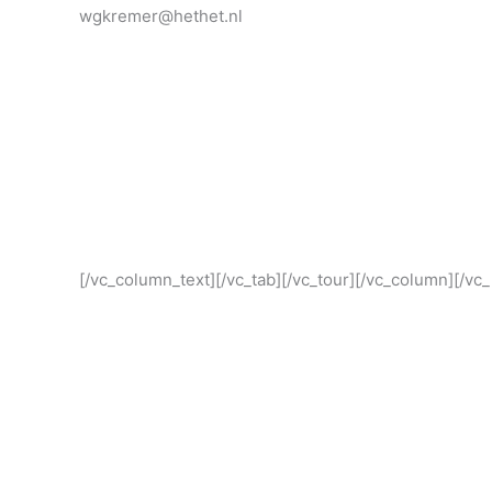
wgkremer@hethet.nl
[/vc_column_text][/vc_tab][/vc_tour][/vc_column][/v