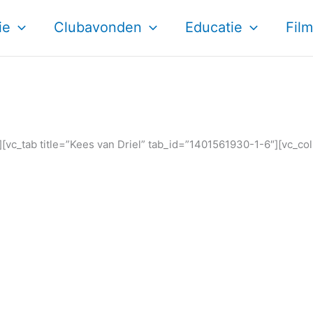
ie
Clubavonden
Educatie
Film
][vc_tab title=”Kees van Driel” tab_id=”1401561930-1-6″][vc_co