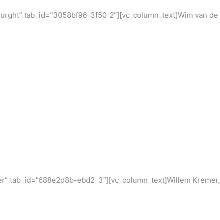
 Burght” tab_id=”3058bf96-3f50-2″][vc_column_text]Wim van de
emer” tab_id=”688e2d8b-ebd2-3″][vc_column_text]Willem Kremer,