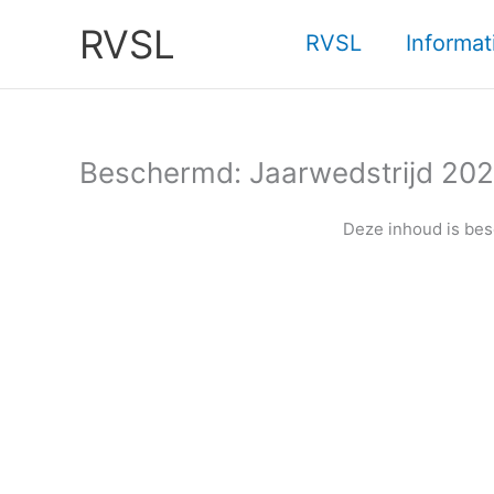
Ga
RVSL
naar
RVSL
Informat
de
inhoud
Beschermd: Jaarwedstrijd 20
Deze inhoud is bes