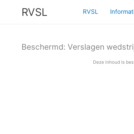
Ga
RVSL
naar
RVSL
Informat
de
inhoud
Beschermd: Verslagen wedstri
Deze inhoud is bes