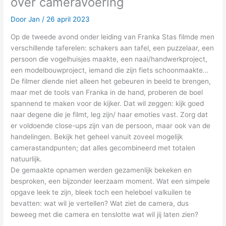
over cameravoering
Door
Jan
/
26 april 2023
Op de tweede avond onder leiding van Franka Stas filmde men
verschillende taferelen: schakers aan tafel, een puzzelaar, een
persoon die vogelhuisjes maakte, een naai/handwerkproject,
een modelbouwproject, iemand die zijn fiets schoonmaakte…
De filmer diende niet alleen het gebeuren in beeld te brengen,
maar met de tools van Franka in de hand, proberen de boel
spannend te maken voor de kijker. Dat wil zeggen: kijk goed
naar degene die je filmt, leg zijn/ haar emoties vast. Zorg dat
er voldoende close-ups zijn van de persoon, maar ook van de
handelingen. Bekijk het geheel vanuit zoveel mogelijk
camerastandpunten; dat alles gecombineerd met totalen
natuurlijk.
De gemaakte opnamen werden gezamenlijk bekeken en
besproken, een bijzonder leerzaam moment. Wat een simpele
opgave leek te zijn, bleek toch een heleboel valkuilen te
bevatten: wat wil je vertellen? Wat ziet de camera, dus
beweeg met die camera en tenslotte wat wil jij laten zien?