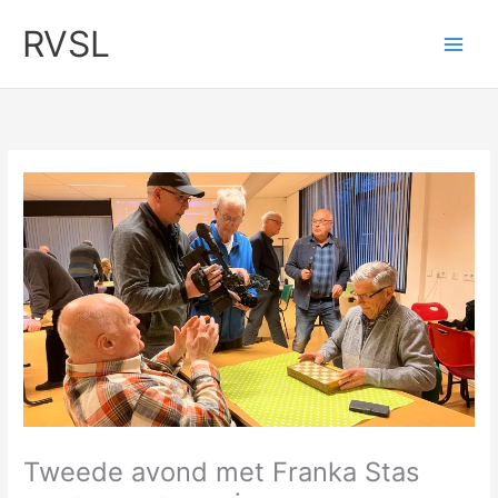
Ga
RVSL
naar
de
inhoud
Tweede avond met Franka Stas