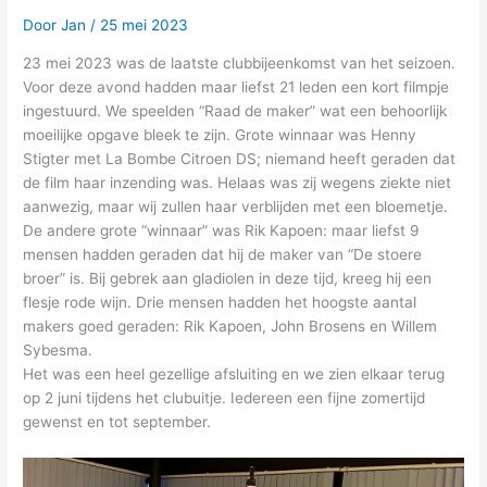
Door
Jan
/
25 mei 2023
23 mei 2023 was de laatste clubbijeenkomst van het seizoen.
Voor deze avond hadden maar liefst 21 leden een kort filmpje
ingestuurd. We speelden “Raad de maker” wat een behoorlijk
moeilijke opgave bleek te zijn. Grote winnaar was Henny
Stigter met La Bombe Citroen DS; niemand heeft geraden dat
de film haar inzending was. Helaas was zij wegens ziekte niet
aanwezig, maar wij zullen haar verblijden met een bloemetje.
De andere grote “winnaar” was Rik Kapoen: maar liefst 9
mensen hadden geraden dat hij de maker van “De stoere
broer” is. Bij gebrek aan gladiolen in deze tijd, kreeg hij een
flesje rode wijn. Drie mensen hadden het hoogste aantal
makers goed geraden: Rik Kapoen, John Brosens en Willem
Sybesma.
Het was een heel gezellige afsluiting en we zien elkaar terug
op 2 juni tijdens het clubuitje. Iedereen een fijne zomertijd
gewenst en tot september.