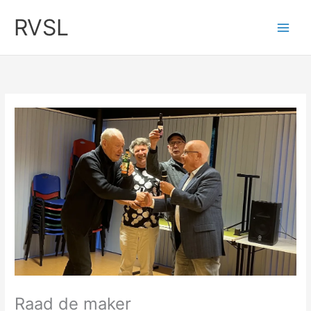
Ga
RVSL
naar
de
inhoud
Raad de maker