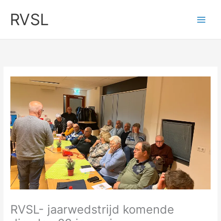
Ga
RVSL
naar
de
inhoud
RVSL- jaarwedstrijd komende