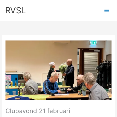
Ga
RVSL
naar
de
inhoud
Clubavond 21 februari