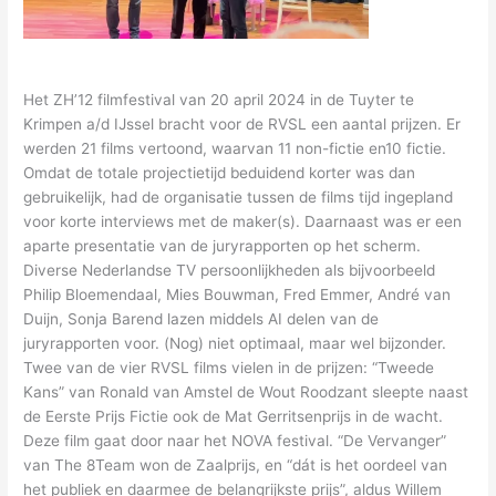
Het ZH’12 filmfestival van 20 april 2024 in de Tuyter te
Krimpen a/d IJssel bracht voor de RVSL een aantal prijzen. Er
werden 21 films vertoond, waarvan 11 non-fictie en10 fictie.
Omdat de totale projectietijd beduidend korter was dan
gebruikelijk, had de organisatie tussen de films tijd ingepland
voor korte interviews met de maker(s). Daarnaast was er een
aparte presentatie van de juryrapporten op het scherm.
Diverse Nederlandse TV persoonlijkheden als bijvoorbeeld
Philip Bloemendaal, Mies Bouwman, Fred Emmer, André van
Duijn, Sonja Barend lazen middels AI delen van de
juryrapporten voor. (Nog) niet optimaal, maar wel bijzonder.
Twee van de vier RVSL films vielen in de prijzen: “Tweede
Kans” van Ronald van Amstel de Wout Roodzant sleepte naast
de Eerste Prijs Fictie ook de Mat Gerritsenprijs in de wacht.
Deze film gaat door naar het NOVA festival. “De Vervanger”
van The 8Team won de Zaalprijs, en “dát is het oordeel van
het publiek en daarmee de belangrijkste prijs”, aldus Willem