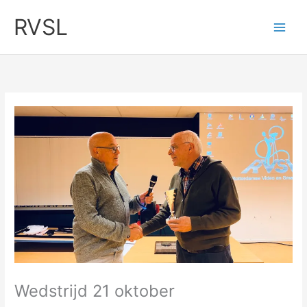
Ga
RVSL
naar
de
inhoud
Wedstrijd 21 oktober