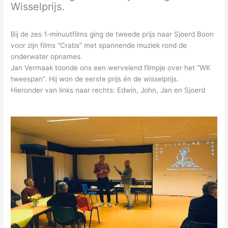
Wisselprijs.
Bij de zes 1-minuutfilms ging de tweede prijs naar Sjoerd Boon
voor zijn films “Crabs” met spannende muziek rond de
onderwater opnames.
Jan Vermaak toonde ons een wervelend filmpje over het “WK
tweespan”. Hij won de eerste prijs én de wisselprijs.
Hieronder van links naar rechts: Edwin, John, Jan en Sjoerd