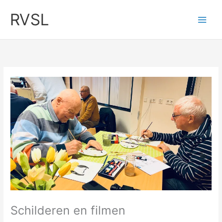
Ga
RVSL
naar
de
inhoud
Schilderen en filmen