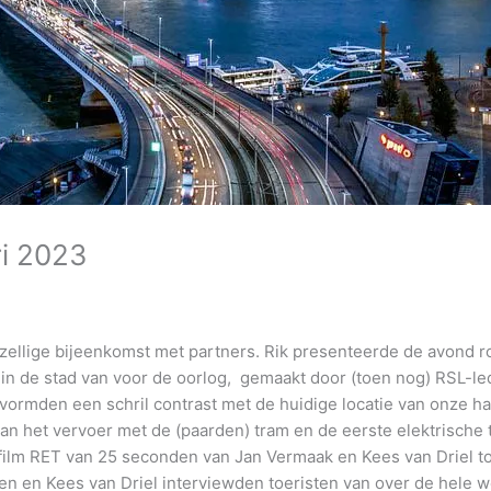
ri 2023
ellige bijeenkomst met partners. Rik presenteerde de avond 
in de stad van voor de oorlog, gemaakt door (toen nog) RSL-led
 vormden een schril contrast met de huidige locatie van onze 
n het vervoer met de (paarden) tram en de eerste elektrische 
ilm RET van 25 seconden van Jan Vermaak en Kees van Driel too
oen en Kees van Driel interviewden toeristen van over de hele w