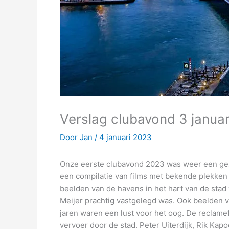
Verslag clubavond 3 janua
Door
Jan
/
4 januari 2023
Onze eerste clubavond 2023 was weer een gez
een compilatie van films met bekende plekken 
beelden van de havens in het hart van de stad
Meijer prachtig vastgelegd was.
Ook beelden va
jaren waren een lust voor het oog.
De reclamef
vervoer door de stad.
Peter Uiterdijk, Rik Kap