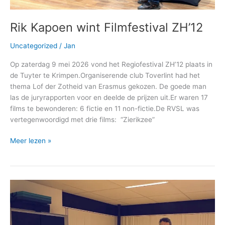
Rik Kapoen wint Filmfestival ZH’12
Uncategorized
/
Jan
Op zaterdag 9 mei 2026 vond het Regiofestival ZH’12 plaats in
de Tuyter te Krimpen.Organiserende club Toverlint had het
thema Lof der Zotheid van Erasmus gekozen. De goede man
las de juryrapporten voor en deelde de prijzen uit.Er waren 17
films te bewonderen: 6 fictie en 11 non-fictie.De RVSL was
vertegenwoordigd met drie films: “Zierikzee”
Rik
Meer lezen »
Kapoen
wint
Filmfestival
ZH’12