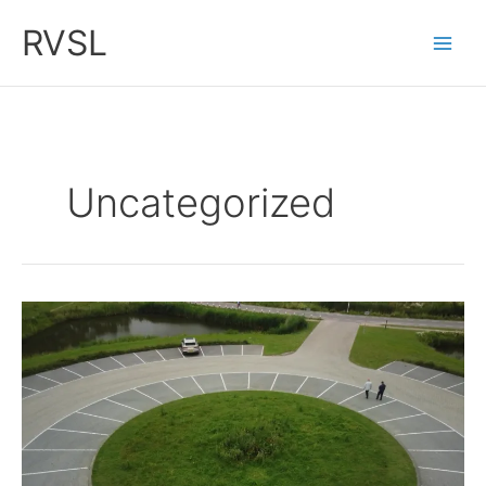
Ga
RVSL
naar
de
inhoud
Uncategorized