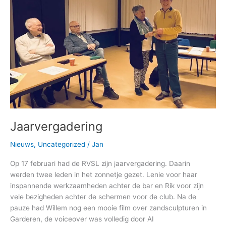
Jaarvergadering
Nieuws
,
Uncategorized
/
Jan
Op 17 februari had de RVSL zijn jaarvergadering. Daarin
werden twee leden in het zonnetje gezet. Lenie voor haar
inspannende werkzaamheden achter de bar en Rik voor zijn
vele bezigheden achter de schermen voor de club. Na de
pauze had Willem nog een mooie film over zandsculpturen in
Garderen, de voiceover was volledig door AI